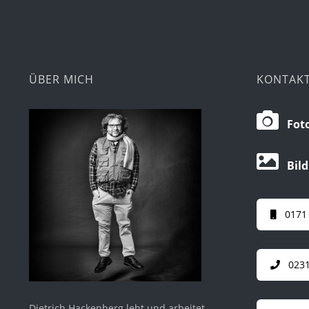
ÜBER MICH
KONTAK
Foto
Bild
0171
0231
Dietrich Hackenberg lebt und arbeitet