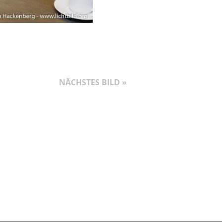
n
NÄCHSTES BILD »