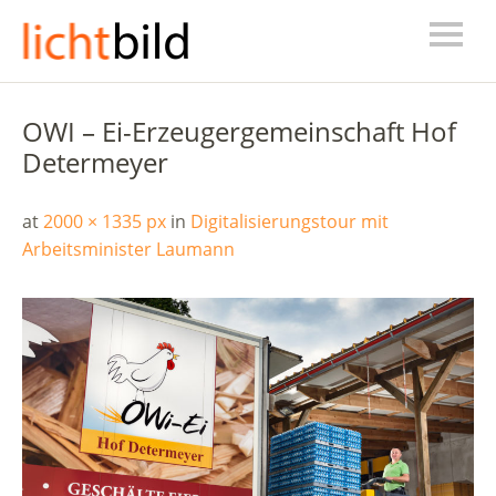
OWI – Ei-Erzeugergemeinschaft Hof
Determeyer
at
2000 × 1335 px
in
Digitalisierungstour mit
Arbeitsminister Laumann