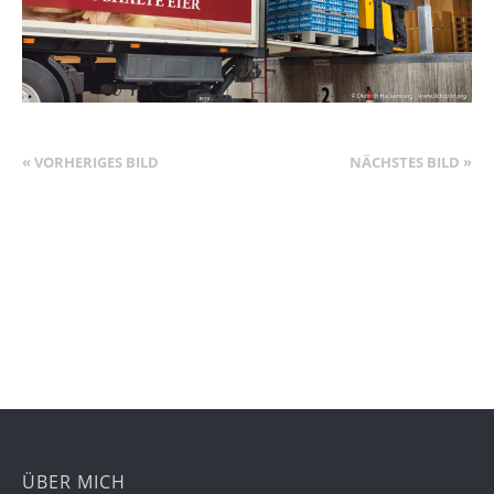
« VORHERIGES BILD
NÄCHSTES BILD »
ÜBER MICH