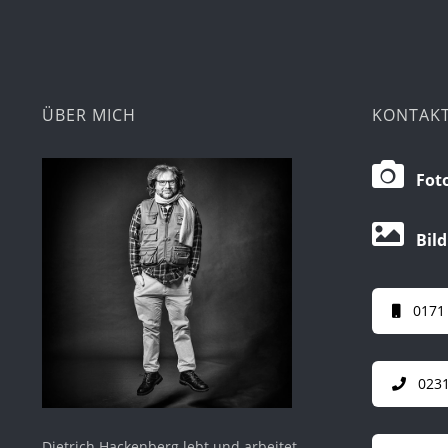
ÜBER MICH
KONTAK
Foto
Bild
0171
0231
Dietrich Hackenberg lebt und arbeitet