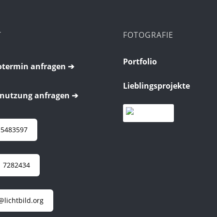
T
FOTOGRAFIE
Portfolio
termin anfragen ➔
Lieblingsprojekte
nutzung anfragen ➔
 5483597
 7282434
@lichtbild.org