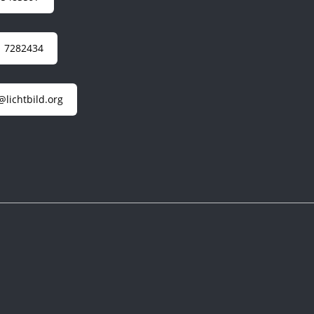
 7282434
@lichtbild.org