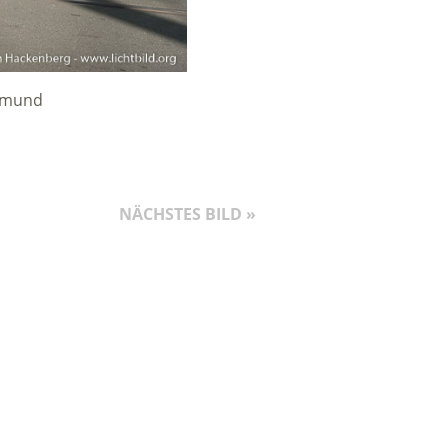
rtmund
NÄCHSTES BILD »