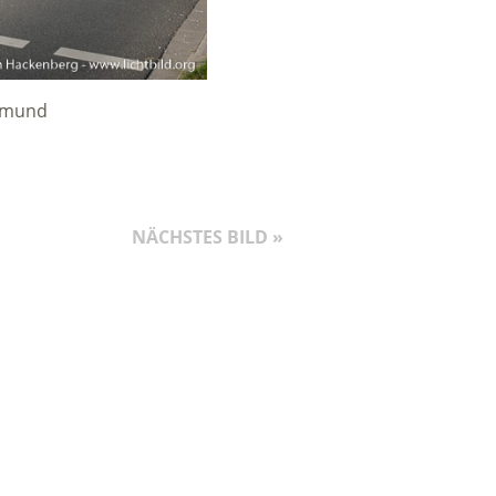
rtmund
NÄCHSTES BILD »