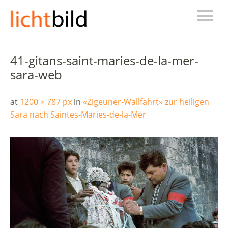
41-gitans-saint-maries-de-la-mer-
sara-web
at
1200 × 787 px
in
«Zigeuner-Wallfahrt» zur heiligen
Sara nach Saintes-Maries-de-la-Mer